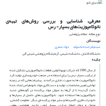
معرفی، شناسایی و بررسی روش‌های تهیه‌ی
نانوکامپوزیت‌های ‏بسپار- رس
نوع مقاله : مقاله پژوهشی
نویسندگان
شبنم فرخنده ماسوله
جواد صفری
دانشگاه کاشان، دانشکده شیمی، آزمایشگاه پژوهشی شیمی آلی
چکیده
از سال 1980 که شرکت تویوتا اولین قطعات نانوکامپوزیتی تشکیل شده
از ترکیب بسپار-رس را برای استفاده در صنعت خودروسازی تولید کرد
نانوکامپوزیت ها به صورت تجاری درآمدند. پیشرفت‌هایی که در زمینه
توانایی تعیین مشخصات، تولید و دست‌کاری مواد نانومقیاس ایجاد شده
باعث گردیده تا از آن‌ها به عنوان مواد پرکننده در گونه‌های جدید
نانوکامپوزیت‌ها استفاده شود. نانوکامپوزیت‌های حاصل از بسپارها و
نانوذرات فلزی، اکسیدها و سایر مواد پرکننده‌ی دیگر ، مقاومت کششی،
مدول و دمای اعواج حرارتی بسیار خوبی دارند. هم‌چنین بعضی