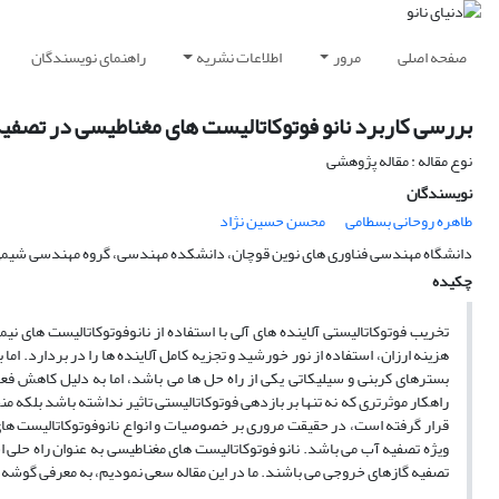
صفحه اصلی
مرور
اطلاعات نشریه
راهنمای نویسندگان
بررسی کاربرد نانو فوتوکاتالیست های مغناطیسی در تصفی
نوع مقاله : مقاله پژوهشی
نویسندگان
طاهره روحانی بسطامی
محسن حسین نژاد
دانشگاه مهندسی فناوری های نوین قوچان، دانشکده مهندسی، گروه مهندسی شیمی،
چکیده
تخریب فوتوکاتالیستی آلاینده های آلی با استفاده از نانوفوتوکاتالیست های نی
هزینه ارزان، استفاده از نور خورشید و تجزیه کامل آلاینده ها را در بردارد. ا
بسترهای کربنی و سیلیکاتی یکی از راه حل ها می باشد، اما به دلیل کاهش فع
راهکار موثرتری که نه تنها بر بازدهی فوتوکاتالیستی تاثیر نداشته باشد بلکه م
قرار گرفته است، در حقیقت مروری بر خصوصیات و انواع نانوفوتوکاتالیست های 
ویژه تصفیه آب می باشد. نانو فوتوکاتالیست های مغناطیسی به عنوان راه حلی ا
تصفیه گازهای خروجی می باشند. ما در این مقاله سعی نمودیم، به معرفی گوشه ا