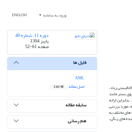
ورود به سامانه
ENGLISH
دوره 11، شماره 40
پاییز 1394
صفحه
52-61
فایل ها
XML
اصل مقاله
اتالیستی زیاد،
3.61 M
روی بستر مانند
نابراین ارائه
سابقه مقاله
له، مورد بررسی
 های مختلف به
نده های رنگی،
هم رسانی