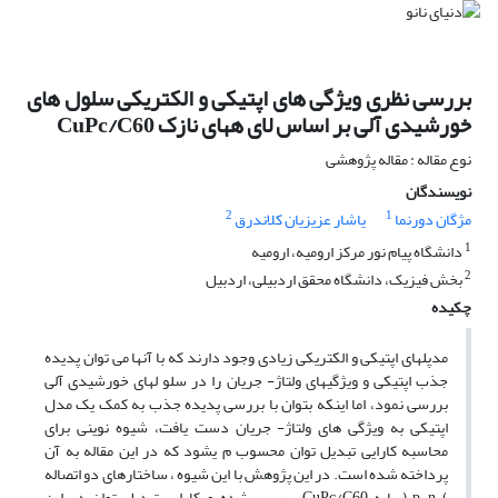
بررسی نظری ویژگی های اپتیکی و الکتریکی سلول های
خورشیدی آلی بر اساس لای ههای نازک CuPc/C60
نوع مقاله : مقاله پژوهشی
نویسندگان
2
1
مژگان دورنما
یاشار عزیزیان کلاندرق
1
دانشگاه پیام نور مرکز ارومیه، ارومیه
2
بخش فیزیک، دانشگاه محقق اردبیلی، اردبیل
چکیده
مدپلهای اپتیکی و الکتریکی زیادی وجود دارند که با آنها می توان پدیده
جذب اپتیکی و ویژگیهای ولتاژ- جریان را در سلو لهای خورشیدی آلی
بررسی نمود، اما اینکه بتوان با بررسی پدیده جذب به کمک یک مدل
اپتیکی به ویژگی های ولتاژ- جریان دست یافت، شیوه نوینی برای
محاسبه کارایی تبدیل توان محسوب م یشود که در این مقاله به آن
پرداخته شده است. در این پژوهش با این شیوه ، ساختارهای دو اتصاله
) p-n ( پایه CuPc/C60 بررسی شده و کارایی تبدیل توان در این