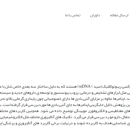
ارسال مقاله
داوران
تماس با ما
اپتامرها الیگونوکلئوتیدهایی مثل ربیونوکلئیک اسید ) RNA ( و تک شاخه ی دئوکسی ریبونوکلئیک اسید ) ssDNA ( هستند که به دلیل ساختار
لفی مثل ابزارهای تشخیص و درمانی، پروب بیوسنسور و توسعه ی داروهای جدید و سیستم
اپتامرها علاوه بر مزایای آنتی بادی ها دارای خصوصیاتی چون پایداری گرمایی بالا و تح
این پژوهش دلایل جایگزینی اپتامرها به جای آنتی بادی ها موردبررسی قرار گرفته است. ب
ای مغناطیسی و الکتروفورز مویینگی توضیح داده می شود. همچنین کاربردهای مختلف 
ال دارو مو رد بررسی قرار می گیرد. تکنیک های آنالیزوری مختلف مثل الکتروشیمیایی،
ی شناسایی هدف به کاربرده شوند و درنهایت برخی کاربرد های آنالیزوری و پزشکی اپتا