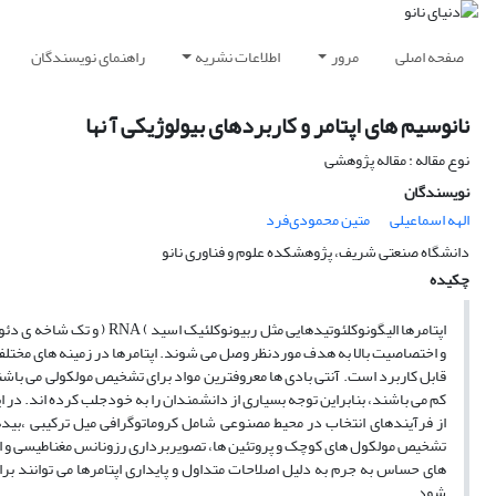
صفحه اصلی
مرور
اطلاعات نشریه
راهنمای نویسندگان
نانوسیم های اپتامر و کاربردهای بیولوژیکی آ نها
نوع مقاله : مقاله پژوهشی
نویسندگان
الهه اسماعیلی
متین محمودی‌فرد
دانشگاه صنعتی شریف، پژوهشکده علوم و فناوری نانو
چکیده
و اختصاصیت بالا به هدف موردنظر وصل می شوند. اپتامرها در زمینه های مخت
قابل کاربرد است. آنتی بادی ها معروفترین مواد برای تشخیص مولکولی می باشند، 
کم می باشند، بنابراین توجه بسیاری از دانشمندان را به خودجلب کرده اند. در 
از فرآیندهای انتخاب در محیط مصنوعی شامل کروماتوگرافی میل ترکیبی ،بیده
تشخیص مولکول های کوچک و پروتئین ها، تصویربرداری رزونانس مغناطیسی و انتق
های حساس به جرم به دلیل اصلاحات متداول و پایداری اپتامرها می توانند برا
شود.