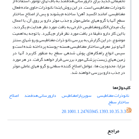
تحقیقاتی جدید برای دارورسانی هدفمند به باف تهای تومور، استفاده از
نانوذرات مغناطیسی است. در این روش ابتدا نانوذرات حاوی ماده فعال
مغناطیسی )مانند اکسید آهن( ساخته م یشوند و پس از اصلاح ساختار
سطح آنها با گرو ههای عاملی موثر و جذب موثر دارو بر روی آن، با اعمال
یک میدان الکترومغناطیس خارجی به بافت مورد نظر هدایت م یگردند،
با این کار دارو دقیقا در بافت مورد نظر قرار م یگیرد. با توجه به اهمیت
موضوع، در این گزارش به بررسی نانو ذرات مغناطیسی و رو شهای سنتز
آنها و نیز معرفی ساختار مغناطیسی هسته-پوسته پرداخته شده است و
سپس انواع راهکارهای پوش شدهی سطح به منظور کاربرد آنها در
زمین ههای زیست پزشکی مورد بررسی قرار خواهد گرفت. در هر مورد
مزایا، محدودیت ها، عوامل اصلاح کننده سطحی و گرو ههای عاملی موثر
در جذب دارو بررسی خواهند شد.
کلیدواژه‌ها
نانوذرات مغناطیسی
سوپرپارامغناطیس
دارورسانی هدفمند
اصلاح
ساختار سطح
20.1001.1.24765945.1393.10.35.3.3
مراجع