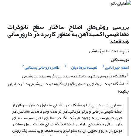
بررسی روش‌های اصلاح ساختار سطح نانوذرات
مغناطیسی اکسیدآهن به منظور کاربرد در دارورسانی
هدفمند
نوع مقاله : مقاله پژوهشی
نویسندگان
2
1
1
اعظم خیرآبادی
نفیسه فرهادیان
طاهره روحانی بسطامی
1
دانشگاه فردوسی مشهد، دانشکده مهندسی، گروه مهندسی شیمی
2
دانشگاه مهندسی فناوریهای نوین قوچان، گروه مهندسی شیمی، مشهد، ایران
چکیده
بسیاری از محدودی تها و مشکلات رو شهای متداول درمان سرطان از
جمله شیمی درمانی و پرتو درمانی، در اثر عدم وجود هدف مشخص در
حین دارورسانی به وجود م یآید. لذا در سالهای اخیر، سیست مهای
دارورسانی هدفمندی طراحی شده اند که دارای قابلیت حمل مقادیر
موثری از دارو و تحویل آن به سلو لهای بافت هدف م یباشند. یک روش