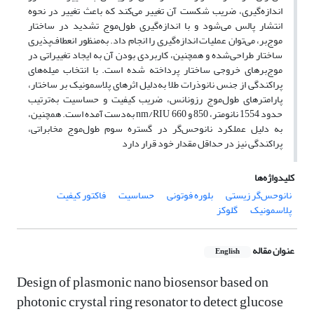
اندازه‌گیری، ضریب شکست آن تغییر می‌کند که باعث تغییر در نحوه
انتشار پالس می‌شود و با اندازه‌گیری طول‌موج تشدید در ساختار
مو‌ج‌بر، می‌توان عملیات اندازه‌گیری را انجام داد. به‌منظور انعطاف‌پذیری
ساختار طراحی‌شده و همچنین، کاربردی بودن آن به ایجاد تغییراتی در
موج‌برهای خروجی ساختار پرداخته شده است. با انتخاب میله‌های
پراکندگی از جنس نانوذرات طلا به‌دلیل اثرهای پلاسمونیک بر ساختار،
پارامترهای طول‌موج رزونانس، ضریب کیفیت و حساسیت به‌ترتیب
حدود 1554 نانومتر، 850 و nm/RIU 660 به‌دست آمده است. همچنین،
به دلیل عملکرد نانوحس‌گر در گستره سوم طول‌موج مخابراتی،
پراکندگی نیز در حداقل مقدار خود قرار دارد
کلیدواژه‌ها
نانوحس‌گر زیستی
بلوره فوتونی
حساسیت
فاکتور کیفیت
پلاسمونیک
گلوکز
عنوان مقاله
English
Design of plasmonic nano biosensor based on
photonic crystal ring resonator to detect glucose