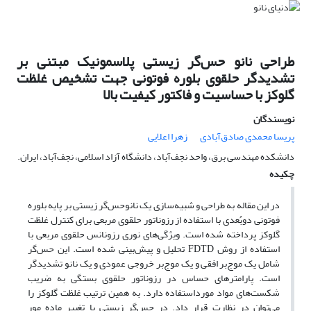
طراحی نانو حس‌گر زیستی پلاسمونیک مبتنی بر
تشدیدگر حلقوی بلوره فوتونی جهت تشخیص غلظت
گلوکز با حساسیت و فاکتور کیفیت بالا
نویسندگان
پریسا محمدی صادق‌آبادی
زهرا اعلایی
دانشکده مهندسی برق، واحد نجف‌آباد، دانشگاه آزاد اسلامی، نجف‌آباد، ایران.
چکیده
در این مقاله به طراحی و شبیه‌سازی یک نانوحس‌گر زیستی بر پایه بلوره
فوتونی دوبُعدی با استفاده از رزوناتور حلقوی مربعی برای کنترل غلظت
گلوکز پرداخته‌ شده است. ویژگی‌های نوری رزونانس حلقوی مربعی با
استفاده از روش FDTD تحلیل و پیش‌بینی شده است. این حس‌گر
شامل یک موج‌بر افقی و یک موج‌بر خروجی عمودی و یک نانو تشدیدگر
است. پارامترهای حساس در رزوناتور حلقوی بستگی به ضریب
شکست‌های مواد مورداستفاده دارد. به همین ترتیب غلظت گلوکز را
می‌توان در نظارت قرار داد. در حس‌گر زیستی با تغییر ماده مور