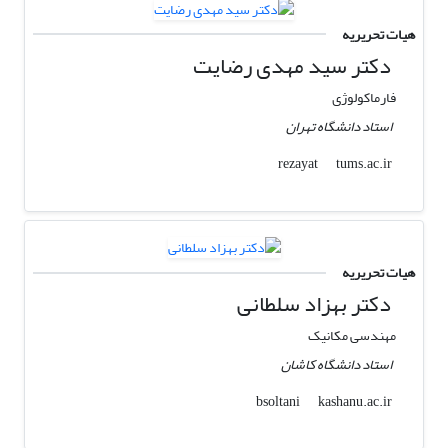
هیات تحریریه
دکتر سید مهدی رضایت
فارماکولوژی
استاد دانشگاه تهران
tums.ac.ir
rezayat
هیات تحریریه
دکتر بهزاد سلطانی
مهندسی مکانیک
استاد دانشگاه کاشان
kashanu.ac.ir
bsoltani