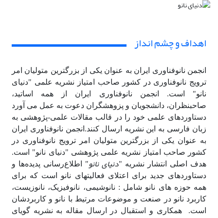
اهداف و چشم انداز
انجمن نانوفناوری ایران به عنوان یکی از بزرگترین متولیان امر
ترویج نانوفناوری در کشور صاحب امتیاز نشریه علمی "دنیای
نانو" است. انجمن نانوفناوری ایران از همه اساتید،
صاحبنظران، دانشجویان و پزوهشگران دعوت به عمل می آورد
دستاوردهای علمی خود را در قالب مقالات علمی-پژوهشی به
زبان فارسی به این نشریه ارسال کنند.انجمن نانوفناوری ایران
به عنوان یکی از بزرگترین متولیان امر ترویج نانوفناوری در
کشور صاحب امتیاز نشریه علمی پژوهشی "دنیای نانو" است.
دنیای نانو
هدف اصلی انتشار نشریه "
" اطلاع‌رسانی پدیده‌ها و
دستاوردهای جدید برای اعتلای فعالیتهای نانو است که برای
همه حوزه های نانو شامل : نانوشیمی، نانوفیزیک، نانوزیست،
کاربرد نانو در صنعت و موضوعات مرتیط با نانو و کاربردشان
است. همکاری و استقبال در ارسال مقاله به نشریه گویای