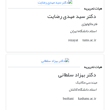
هیات تحریریه
دکتر سید مهدی رضایت
فارماکولوژی
استاد دانشگاه تهران
tums.ac.ir
rezayat
هیات تحریریه
دکتر بهزاد سلطانی
مهندسی مکانیک
استاد دانشگاه کاشان
kashanu.ac.ir
bsoltani