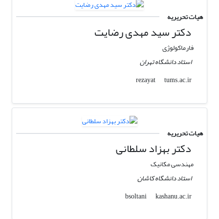
هیات تحریریه
دکتر سید مهدی رضایت
فارماکولوژی
استاد دانشگاه تهران
tums.ac.ir
rezayat
هیات تحریریه
دکتر بهزاد سلطانی
مهندسی مکانیک
استاد دانشگاه کاشان
kashanu.ac.ir
bsoltani