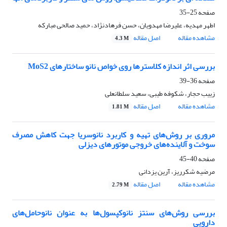
صفحه
25-35
اطهر مهدیه، علیرضا مهدویان، حسن فرهادنژاد، حمید صالحی مبارکه
مشاهده مقاله
اصل مقاله
4.3 M
بررسی اثر اندازه کلاسترها روی خواص نانو ساختارهای MoS2
صفحه
36-39
زیىب حجار، شکوفه طیبی، سعید سلطانعلی
مشاهده مقاله
اصل مقاله
1.81 M
مروری بر روش‌های تهیه و کاربرد نانوسریا جهت کاهش مصرف
سوخت و آلاینده‌های خروجی موتورهای دیزلی
صفحه
40-45
مرضیه شکرریز، آرین یزدانی
مشاهده مقاله
اصل مقاله
2.79 M
بررسی روش‎‌های سنتز نانوکپسول‌ها به عنوان ‏نانوحامل‌های
دارویی