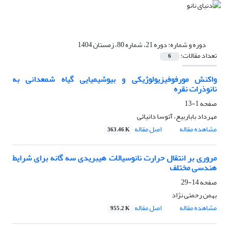
دوره و شماره:
دوره 21، شماره 80، زمستان 1404
تعداد مقالات:
6
واکنش مورفوفیزیولوژیکی و بیوشیمیایی گیاه شمعدانی به
نانوذرات نقره
صفحه
1-13
مهرداد باباربیع، آتوسا دانیائی
مشاهده مقاله
اصل مقاله
363.46 K
مروری بر انتقال حرارت نانوسیالات هیبریدی سه گانه برای شرایط
هندسی مختلف
صفحه
14-29
بهمن رحمتی نژاد
مشاهده مقاله
اصل مقاله
955.2 K