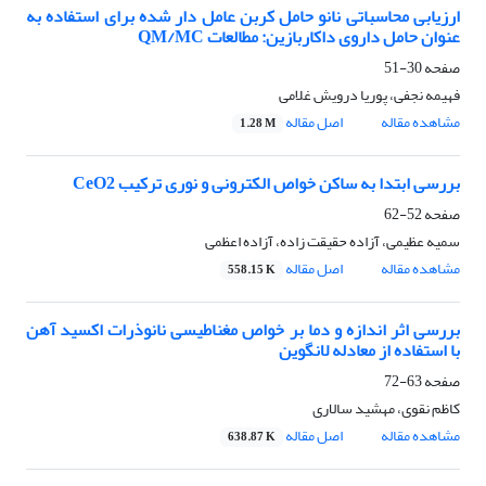
ارزیابی محاسباتی نانو حامل کربن عامل دار شده برای استفاده به
عنوان حامل داروی داکاربازین: مطالعات QM/MC
صفحه
30-51
فهیمه نجفی، پوریا درویش غلامی
مشاهده مقاله
اصل مقاله
1.28 M
بررسی ابتدا به ساکن خواص الکترونی و نوری ترکیب CeO2
صفحه
52-62
سمیه عظیمی، آزاده حقیقت زاده، آزاده اعظمی
مشاهده مقاله
اصل مقاله
558.15 K
بررسی اثر اندازه و دما بر خواص مغناطیسی نانوذرات اکسید آهن
با استفاده از معادله لانگوین
صفحه
63-72
کاظم نقوی، مهشید سالاری
مشاهده مقاله
اصل مقاله
638.87 K