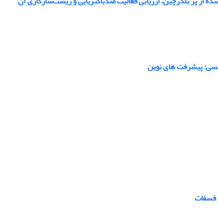
ده از پر بلدرچین، ارزیابی فعالیت ضدباکتریایی و زیست‌سازگاری آن
پوکسی: پیشرفت های نوین
 فسفات