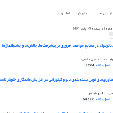
ارسال مقاله
داوران
تماس با ما
دوره 21، شماره 79، پاییز 1404
نانومواد در صنایع هوافضا، مروری بر پیشرفت‌ها، چالش‌ها و چشم‌اندازها
 نیا، محمدحسین خالصی
اصل مقاله
1.05 M
ناوری‌های نوین بسته‌بندی نانو و کیتوزانی در افزایش ماندگاری خاویار تاس
شری، عباس عابدفر
اصل مقاله
661.21 K