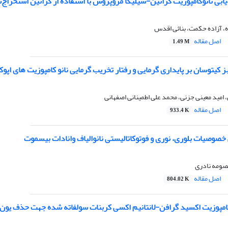
بی نانوکامپوزیت کراتین-سیلیکا مزوپروس با استفاده از کراتین استخراج‌ش
، آزاده حکمت، بنائی اقدس
اصل مقاله
1.49 M
بز کیتوسان بر پایداری گرمایی و رفتار تخریب گرمایی نانو کامپوزیت های ا
مید معینی جزنی، محمد علی اطمینانی اصفهانی
اصل مقاله
933.4 K
صوصیات بلوری، نوری و فوتوکاتالیستی نانوالیاف وانادات بیسموت
صومه نادری
اصل مقاله
804.02 K
کامپوزیت اکسید گرافن-لانتانیم اکسی کربنات سولفاته شده جهت حذف یون