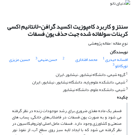
سنتز و کاربرد کامپوزیت اکسید گرافن-لانتانیم اکسی
کربنات سولفاته شده جهت حذف یون فسفات
نوع مقاله : مقاله پژوهشی
نویسندگان
3
2
1
افسانه حیدری
محمد افتخاری
حسن منهمی
حسین عزیزی
3
توپکانلو
1
گروه شیمی، دانشگاه نیشابور، نیشابور، ایران
2
شیمی، دانشکده علوم پایه، دانشگاه نیشابور، نیشابور، ایران
3
شیمی، دانشکده علوم، دانشگاه نیشابور
چکیده
فسفر یک ماده مغذی ضروری برای رشد موجودات زنده در نظر گرفته
می شود و به صورت یون فسفات در فاضلاب‌های خانگی، پساب های
صنعتی و کشاورزی وجود دارد. فسفات عامل اصلی اوتروفیکاسیون در
نظر گرفته می شود که با ایجاد لایه سبز روی سطح آب، از نفوذ نور