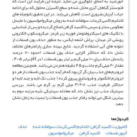
خورشید به اعماق جلوگیری می نماید. نتیجه این فرایند این است که
فتوسنتز گیاهان آبزی مختل شده و سطح اکسیژن محلول که برای ادامه
حیات آبزیان ضروری است، کاهش می یابد. در این تحقیق نانومیله های
لانتانیم اکسی کربنات سولفاته شده به روش میکروامولسیون با مایسل
معکوس سنتز و سپس با اکسید گرافن اصلاح گردیده و پس از شناسایی
با تکنیک های اسپکتروفتومتر فوریه زیر قرمز، میکروسکوپ الکترونی
روبشی اثر میدان، پراش اشعه ایکس، به منظور حذف یون فسفات از
نمونه های آبی استفاده گردید. نتایج بهینه سازی پارامترهای مختلف
نشان داد که حداکثر کارایی حذف یون فسفات (حدود ۷۰ درصد
راندمان حذف برای ۱۰۰ میلی گرم بر لیتر یون فسفات ) در pH برابر ۵-۴ ،
مقدار ۲۰ میلی گرم جاذب و ۴۵ دقیقه همزدن می باشد. همچنین مطالعه
ایزوترم های جذب بیان گر آن بود که فرآیند جذب یون فسفات از هر دو
ایزوترم لانگموئر و فروندلیچ پیروی کرده ( جذب تک لایه و چند لایه) و
حداکثر ظرفیت جذب ۳/۲۰۸ میلی گرم بر گرم می باشد. بررسی
سینتیک جذب نیز نشان داد که معادله سینتیکی شبه مرتبه دوم به
بهترین شکل می تواند رفتار جذب یون فسفات را نسیت به زمان نشان
دهد.
کلیدواژه‌ها
کامپوزیت اکسید گرافن-لانتانیم اکسی کربنات سولفاته شده
حذف
آنیون فسفات
اکسید گرافن
میکروامولسیون