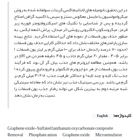
در این تحقیق نانومیله های لانتانیم اکسی کربنات سولفاته شده به روش
میکروامولسیون با مایسل معکوس سنتز و سپس با اکسید گرافن اصلاح
گردیده و پس از شناسایی با تکنیک های اسپکتروفتومتر فوریه زیر
قرمز، میکروسکوپ الکترونی روبشی اثر میدان، پراش اشعه ایکس، به
منظور حذف یون فسفات از نمونه های آبی استفاده گردید. نتایج بهینه
سازی پارامترهای مختلف نشان داد که حداکثر کارایی حذف یون فسفات
(حدود ۷۰ درصد راندمان حذف برای ۱۰۰ میلی گرم بر لیتر یون فسفات )
در pH برابر ۵-۴ ، مقدار ۲۰ میلی گرم جاذب و ۴۵ دقیقه همزدن می
باشد. همچنین مطالعه ایزوترم های جذب بیان گر آن بود که فرآیند
جذب یون فسفات از هر دو ایزوترم لانگموئر و فروندلیچ پیروی کرده (
جذب تک لایه و چند لایه) و حداکثر ظرفیت جذب ۳/۲۰۸ میلی گرم بر
گرم می باشد. بررسی سینتیک جذب نیز نشان داد که معادله سینتیکی
شبه مرتبه دوم به بهترین شکل می تواند رفتار جذب یون فسفات را
نسیت به زمان نشان دهد.
کلیدواژه‌ها
English
Graphene oxide-Sulfated lanthanum oxycarbonate composite
Removal
Phosphate anion
Graphene oxide
Microemulsion