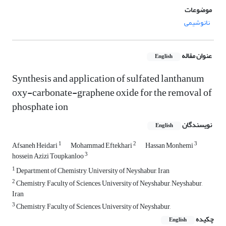
موضوعات
نانوشیمی
عنوان مقاله
English
Synthesis and application of sulfated lanthanum
oxy-carbonate-graphene oxide for the removal of
phosphate ion
نویسندگان
English
1
2
3
Afsaneh Heidari
Mohammad Eftekhari
Hassan Monhemi
3
hossein Azizi Toupkanloo
1
Department of Chemistry, University of Neyshabur, Iran
2
Chemistry, Faculty of Sciences, University of Neyshabur, Neyshabur,
Iran
3
Chemistry, Faculty of Sciences, University of Neyshabur,
چکیده
English