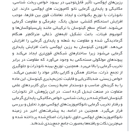
رزین‌های اپوکسی، تأثیر قابل‌توجهی در بهبود خواص ریخت شناسی،
مکانیکی و پایداری گرمایی نانو کامپوزیت های اپوکسی دارند. این
نانوذرات با توزیع یکنواخت و ایجاد تعاملات قوی بین فازها، موجب
افزایش استحکام کششی، مدول یانگ، چقرمگی و مقاومت گرمایی
می‌شوند. اصلاح سطح کیتوسان با ترکیباتی مانند پلی‌سیلوکسان‌ها و
آمونیوم فیتات، باعث تشکیل لایه‌های ذغالی متراکم‌تر هنگام
گرما‌دیدگی شده و مقاومت به شعله و پایداری گرمایی را افزایش
می‌دهد. افزودن کیتوسان به رزین اپوکسی باعث افزایش پایداری
گرمایی می‌شود زیرا ساختارهای شبکه‌ای قوی‌تری ایجاد می‌کند و
پیوندهای مولکولی مستحکمی به وجود می‌آورد که مقاومت در برابر
تخریب گرمایی را بالا می‌برد. همچنین، توزیع بهینه نانوذرات و جلوگیری
از تجمع ذرات، ساختار همگن و کارایی بالاتر مواد را تضمین می‌کند.
خواص زیستی، ضدباکتریایی و قابلیت تجزیه‌پذیری کیتوسان، این ماده
را به گزینه‌ای مناسب و دوستدار محیط زیست برای کاربردهای علمی
متفاوت در صنعت تبدیل کرده است. در این پژوهش، اثر نانوذرات
کیتوسان اصلاح‌شده بر ریخت شناسی، خواص مکانیکی، پایداری گرمایی
و رفتار تخریب گرمایی نانوکامپوزیت‌های اپوکسی مورد تحلیل و بررسی
قرار می‌گیرد. همچنین در ادامه، به پیشرفت‌های اخیر در زمینه
نانوکامپوزیت‌های اپوکسی حاوی نانوذرات اصلاح‌شده پرداخته شده و
مهم‌ترین نکات و یافته‌ها به‌صورت جامع جمع‌بندی شده‌اند.