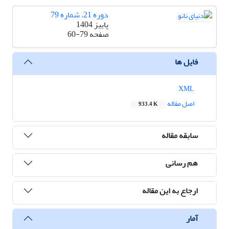
دوره 21، شماره 79
پاییز 1404
صفحه
60-79
فایل ها
XML
اصل مقاله
933.4 K
سابقه مقاله
هم رسانی
ارجاع به این مقاله
آمار