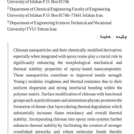
University of Isfahan, P.O. Box 81746
2
Department of Chemical Engineering, Faculty of Engineering,
University of Isfahan, P.O. Box 81746-73441, Isfahan, Iran.
3
Department of Engineering Sciences, Technical and Vocational
University(TVU), Tehran, Iran
چکیده
English
Chitosan nanoparticles and their chemically modified derivatives,
especially when integrated with epoxy resins, play a crucial role in
significantly enhancing the morphological, mechanical, and
thermal stability properties of epoxy-based nanocomposites.
These nanoparticles contribute to improved tensile strength,
Young’s modulus, toughness, and thermal resistance due to their
uniform dispersion and strong interfacial bonding within the
polymer matrix. Surface modification of chitosan with functional
groups such as polysiloxanes and ammonium phytate promotes the
formation of denser char layers during thermal degradation, which
substantially increases flame retardancy and overall thermal
stability. Incorporating chitosan into epoxy resin systems further
enhances thermal stability by facilitating the creation of stronger
crosslinked networks and robust molecular bonds, thereby