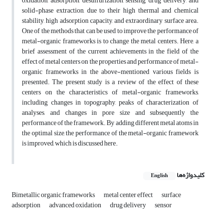
oxidation, adsorption, desulfurization, sensing, drug delivery, and
solid-phase extraction, due to their high thermal and chemical
stability, high adsorption capacity, and extraordinary surface area.
One of the methods that can be used to improve the performance of
metal-organic frameworks is to change the metal centers. Here, a
brief assessment of the current achievements in the field of the
effect of metal centers on the properties and performance of metal-
organic frameworks in the above-mentioned various fields is
presented. The present study is a review of the effect of these
centers on the characteristics of metal-organic frameworks,
including changes in topography, peaks of characterization of
analyses, and changes in pore size and subsequently the
performance of the framework. By adding different metal atoms in
the optimal size, the performance of the metal-organic framework
is improved, which is discussed here.
کلیدواژه‌ها
English
Bimetallic organic frameworks
metal center effect
surface
adsorption
advanced oxidation
drug delivery
sensor