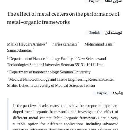
عنوان مقاله
English
The effect of metal centers on the performance of
metal-organic frameworks
نویسندگان
English
1
2
3
Malika Heydari Arjaloo
narjes keramati
Mohammad Irani
1
Sanaz Alamdari
1
Department of Nanotechnology, Faculty of New Sciences and
Technologies, Semnan University, Semnan, 35131‑19111, Iran
2
Department of nanotechnology, Semnan University
3
Medical Nanotechnology and Tissue Engineering Research Center,
Shahid Beheshti University of Medical Sciences, Tehran
چکیده
English
In the past few decades, many studies have been reported to prepare
doped metal-organic frameworks and investigate the effect of
different metal centers. Metal-organic frameworks are a very
suitable option for different applications, including advanced