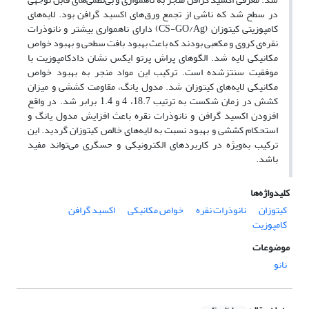
در سطح شد که ناشی از تجمع ورق‌های اکسید گرافن بود. لایه‌های
کامپوزیتی کیتوزان (CS-GO/Ag) دارای ناهمواری بیشتر و نانوذرات
نقره‌ی کروی و مکعبی بودند که باعث بهبود بافت سطحی و بهبود خواص
مکانیکی لایه شد. الگوهای پراش پرتو ایکس نشان دادکامپوزیت با
موفقیت سنتزشده است. ترکیب این مواد منجر به بهبود خواص
مکانیکی لایه‌های کیتوزان شد. مدول یانگ، مقاومت کششی و میزان
کشش در زمان شکست به ترتیب 18.7، 4 و 1.4 برابر شد. در واقع
افزودن اکسید گرافن و نانوذرات نقره باعث افزایش مدول یانگ و
استحکام کششی و بهبود نسبت به لایه‌های خالص کیتوزان گردید. این
ترکیب به‌ویژه در کاربردهای الکترونیکی و حسگری می‌تواند مفید
باشد.
کلیدواژه‌ها
کیتوزان
نانوذرات نقره
خواص مکانیکی
اکسید گرافن
کامپوزیت
موضوعات
نانو