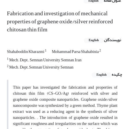
عنوان مقاله
English
Fabrication and investigation of mechanical
properties of graphene oxide/silver reinforced
chitosan thin film
نویسندگان
English
1
2
Shahaboddin Kharazmi
Mohammad Parsa Shahabinia
1
Mech. Dept., Semnan University, Semnan, Iran
2
Mech. Dept.,Semnan University, Semnan
چکیده
English
This paper has investigated the fabrication and properties of
chitosan thin film (CS-GO/Ag) reinforced with silver and
graphene oxide composite nanoparticles. Graphene oxide/silver
nanocomposite was synthesized by a green method. Thyme plant
extract was used as a reducing agent in the synthesis of silver
nanoparticles. . The introduction of graphene oxide resulted in
significant roughness and irregularities on the surface, which was