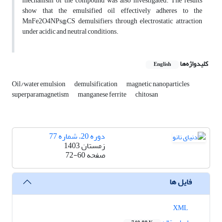
mechanism of the compound was also investigated. The results
show that the emulsified oil effectively adheres to the
MnFe2O4NPs@CS demulsifiers through electrostatic attraction
under acidic and neutral conditions.
کلیدواژه‌ها
English
Oil/water emulsion
demulsification
magnetic nanoparticles
superparamagnetism
manganese ferrite
chitosan
دوره 20، شماره 77
زمستان 1403
صفحه
72-60
فایل ها
XML