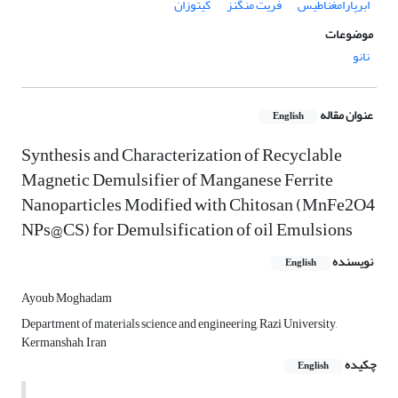
ابرپارامغناطیس
فریت منگنز
کیتوزان
موضوعات
نانو
عنوان مقاله
English
Synthesis and Characterization of Recyclable
Magnetic Demulsifier of Manganese Ferrite
Nanoparticles Modified with Chitosan (MnFe2O4
NPs@CS) for Demulsification of oil Emulsions
نویسنده
English
Ayoub Moghadam
Department of materials science and engineering, Razi University,
Kermanshah, Iran
چکیده
English