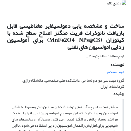
ساخت و مشخصه یابی دمولسیفایر مغناطیسی قابل
بازیافت نانوذرات فریت منگنز اصلاح سطح شده با
کیتوزان (MnFe2O4 NPs@CS) برای امولسیون
زدایی امولسیون های نفتی
نوع مقاله : مقاله پژوهشی
نویسنده
ایوب مقدم
گروه مهندسی مواد و نساجی، دانشکده فنی مهندسی، دانشگاه رازی،
کرمانشاه، ایران
چکیده
بیشتر نفت خام و پسآب نفتی تولید شده از میادین نفتی معمولاً به شکل
امولسیون وجود دارد که این موضوع امولسیون زدایی آنها را به یک
فرآیند بسیار چالش برانگیز تبدیل می کند. معمولاً از دمولسیفایرهای
شیمیایی برای افزایش راندمان امولسیون زدایی استفاده می شود. با این