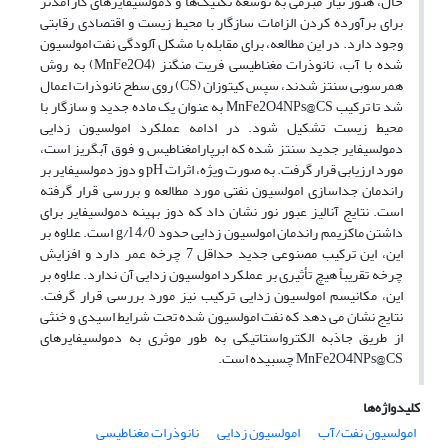
حال، هنوز نیاز مبرمی به توسعه تکنیک‌ها و دمولسیفایرهای کارآمدتر
برای برآورده کردن الزامات سازگار با محیط زیست و اقتصادی رقابتی
وجود دارد. در این مطالعه، برای مقابله با مشکل آلودگی نفت امولسیون
شده با آب، نانوذرات مغناطیسی فریت منگنز (MnFe2O4) به روش
همرسوبی سنتز شدند، سپس کیتوزان (CS) روی سطح نانوذرات اعمال
شد تا ترکیب MnFe2O4NPs@CS به عنوان یک ماده جدید و سازگار با
محیط زیست تشکیل شود. در ادامه عملکرد امولسیون زدایی
دمولسیفایر جدید سنتز شده که ابرپارامغناطیس و فوق آبگریز است،
مورد ارزیابی قرار گرفت. به صورت ویژه، اثرات pH و دوز دمولسیفایر بر
راندمان جداسازی امولسیون نفتی مورد مطالعه و بررسی قرار گرفته
است. نتایج آنالیز عبور نور نشان داد که دوز بهینه دمولسیفایر برای
داشتن ماکزیمم راندمان امولسیون زدایی حدود g/l 4/0 است. علاوه بر
این، این ترکیب مصنوعی جدید حداقل 7 چرخه عمر دارد و افزایش
چرخه تقریباً هیچ تأثیری بر عملکرد امولسیون زدایی آن ندارد. علاوه بر
این، مکانیسم امولسیون زدایی ترکیب نیز مورد بررسی قرار گرفت.
نتایج نشان می دهد که نفت امولسیون شده تحت شرایط اسیدی و خنثی
از طریق جاذبه الکترواستاتیکی به طور موثری به دمولسیفایرهای
MnFe2O4NPs@CS چسبیده است.
کلیدواژه‌ها
امولسیون نفت/آب
امولسیون زدایی
نانوذرات مغناطیسی