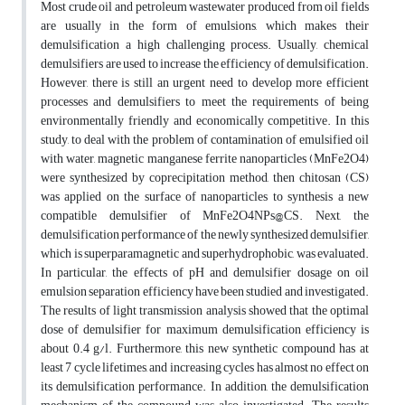
Most crude oil and petroleum wastewater produced from oil fields
are usually in the form of emulsions, which makes their
demulsification a high challenging process. Usually, chemical
demulsifiers are used to increase the efficiency of demulsification.
However, there is still an urgent need to develop more efficient
processes and demulsifiers to meet the requirements of being
environmentally friendly and economically competitive. In this
study, to deal with the problem of contamination of emulsified oil
with water, magnetic manganese ferrite nanoparticles (MnFe2O4)
were synthesized by coprecipitation method, then chitosan (CS)
was applied on the surface of nanoparticles to synthesis a new
compatible demulsifier of MnFe2O4NPs@CS. Next, the
demulsification performance of the newly synthesized demulsifier,
which is superparamagnetic and superhydrophobic, was evaluated.
In particular, the effects of pH and demulsifier dosage on oil
emulsion separation efficiency have been studied and investigated.
The results of light transmission analysis showed that the optimal
dose of demulsifier for maximum demulsification efficiency is
about 0.4 g/l. Furthermore, this new synthetic compound has at
least 7 cycle lifetimes, and increasing cycles has almost no effect on
its demulsification performance. In addition, the demulsification